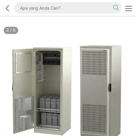
2
/
6