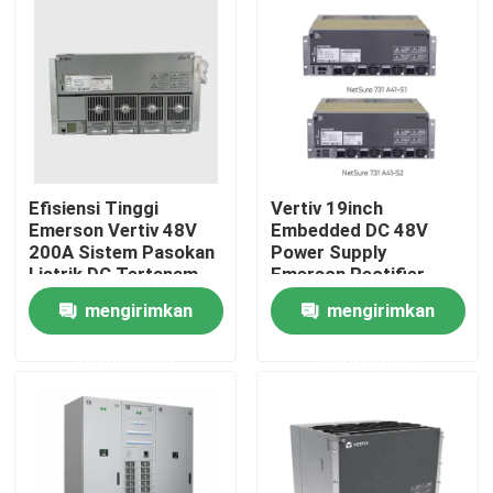
Efisiensi Tinggi
Vertiv 19inch
Emerson Vertiv 48V
Embedded DC 48V
200A Sistem Pasokan
Power Supply
Listrik DC Tertanam
Emerson Rectifier
Netsure 701 A41 -S1-
System Netsure 731
mengirimkan
mengirimkan
S5 -S6 -S8 -S3 -S10
A41 dengan Telecom
Power R48-3000e3
Rumah
permintaan
permintaan
Rectif
Tentang kita
Kontak