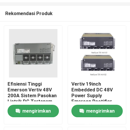
Rekomendasi Produk
Efisiensi Tinggi
Vertiv 19inch
Emerson Vertiv 48V
Embedded DC 48V
Rumah
200A Sistem Pasokan
Power Supply
Listrik DC Tertanam
Emerson Rectifier
Netsure 701 A41 -S1-
System Netsure 731
Tentang kita
mengirimkan
mengirimkan
S5 -S6 -S8 -S3 -S10
A41 dengan Telecom
Power R48-3000e3
permintaan
permintaan
Rectif
Kontak