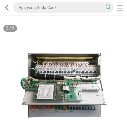
2
/
6