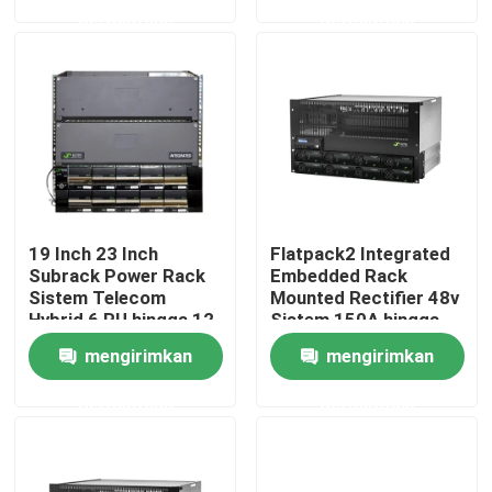
permintaan
permintaan
Produk
video
kabinet telekomunikasi luar ruangan
19 Inch 23 Inch
Flatpack2 Integrated
Kabinet Peralatan Telekomunikasi
Subrack Power Rack
Embedded Rack
Sistem Telecom
Mounted Rectifier 48v
Hybrid 6 RU hingga 12
Sistem 150A hingga
Kabinet baterai telekomunikasi
RU
600A
mengirimkan
mengirimkan
permintaan
permintaan
Kabinet Rack Server Jaringan
Sistem Daya DC Telekomunikasi