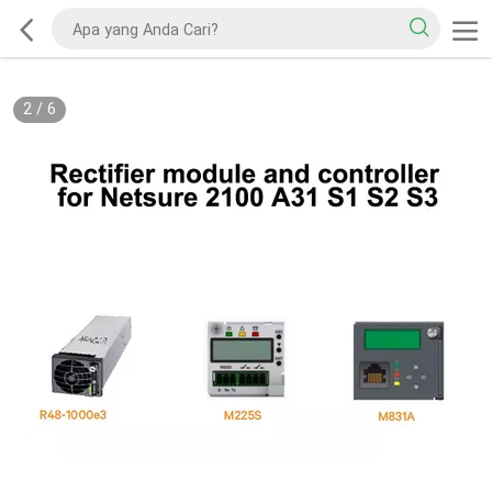
2
/
6