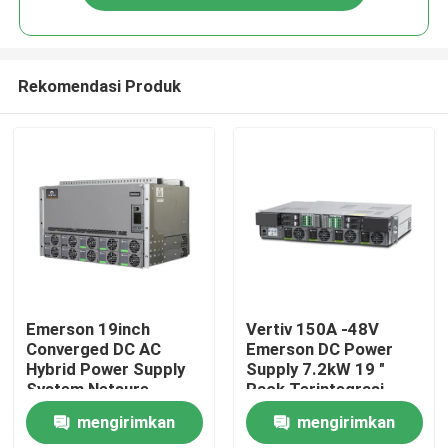
Rekomendasi Produk
Rumah
Emerson 19inch
Vertiv 150A -48V
Converged DC AC
Emerson DC Power
Hybrid Power Supply
Supply 7.2kW 19 "
Tentang kita
System Netsure
Rack Terintegrasi
Inverter Seri
Netsure 5100
mengirimkan
mengirimkan
Kontak