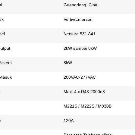
l
Guangdong, Cina
ek
Vertiv/Emerson
del
Netsure 531 A41
utput
2kW sampai 8kW
Sistem
8kW
 Masuk
200VAC-277VAC
i
Max: 4 x R48-2000e3
M221S / M222S / M830B
r
120A