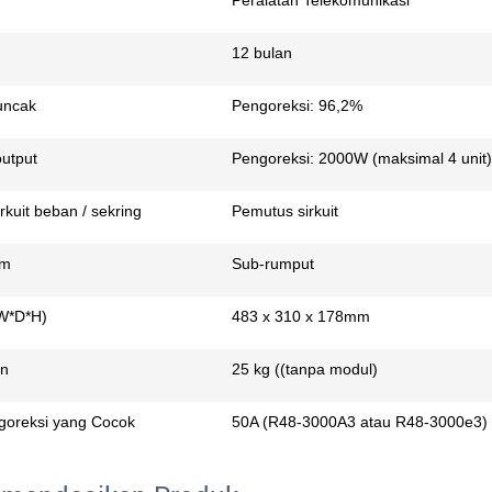
Peralatan Telekomunikasi
12 bulan
Puncak
Pengoreksi: 96,2%
output
Pengoreksi: 2000W (maksimal 4 unit)
rkuit beban / sekring
Pemutus sirkuit
em
Sub-rumput
(W*D*H)
483 x 310 x 178mm
an
25 kg ((tanpa modul)
goreksi yang Cocok
50A (R48-3000A3 atau R48-3000e3)