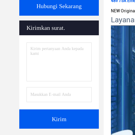
48v 75A Eme
Hubungi Sekarang
NEW Origina
Layan
Kirimkan surat.
Kirim