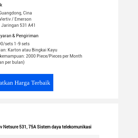
uk
 Guangdong, Cina
Vertiv / Emerson
 Jaringan 531 A41
yaran & Pengiriman
0/sets 1-9 sets
an: Karton atau Bingkai Kayu
kemampuan: 2000 Piece/Pieces per Month
n per bulan)
atkan Harga Terbaik
iv Netsure 531
,
75A Sistem daya telekomunikasi