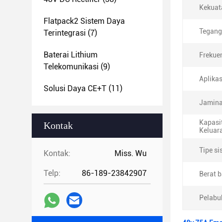
Kekuat
Flatpack2 Sistem Daya
Tegang
Terintegrasi
(7)
Baterai Lithium
Frekuen
Telekomunikasi
(9)
Aplikas
Solusi Daya CE+T
(11)
Jamina
Kapasi
Kontak
Keluar
Tipe si
Kontak:
Miss. Wu
Telp:
86-189-23842907
Berat 
Pelabu