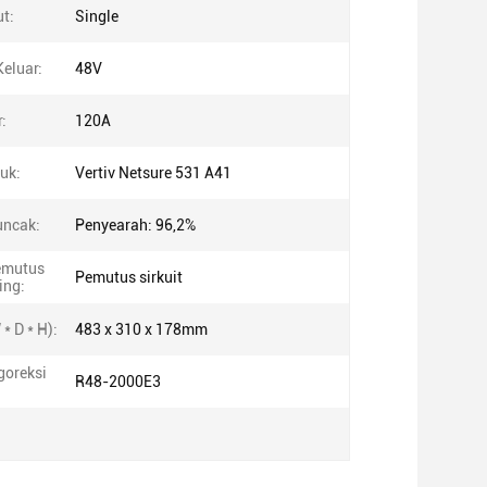
ut:
Single
eluar:
48V
:
120A
uk:
Vertiv Netsure 531 A41
uncak:
Penyearah: 96,2%
emutus
Pemutus sirkuit
ing:
* D * H):
483 x 310 x 178mm
goreksi
R48-2000E3