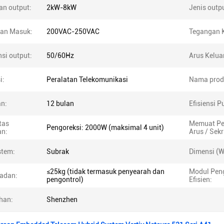
an output:
2kW-8kW
Jenis outp
an Masuk:
200VAC-250VAC
Tegangan K
si output:
50/60Hz
Arus Keluar
i:
Peralatan Telekomunikasi
Nama prod
n:
12 bulan
Efisiensi P
tas
Memuat P
Pengoreksi: 2000W (maksimal 4 unit)
an:
Arus / Sekr
stem:
Subrak
Dimensi (W 
≤25kg (tidak termasuk penyearah dan
Modul Pen
badan:
pengontrol)
Efisien:
han:
Shenzhen