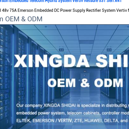
rson Embedded Telecom Hybrid System Vertiv Netsure 531 Seri A41
l 48v 75A Emerson Embedded DC Power Supply Rectifier System Vertiv
an OEM & ODM