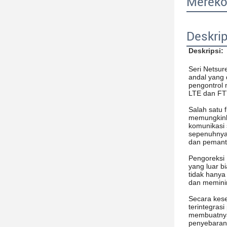
Mereko
Deskri
Deskripsi:
Seri Netsur
andal yang 
pengontrol 
LTE dan FTT
Salah satu f
memungkinka
komunikasi 
sepenuhnya 
dan pemant
Pengoreksi 
yang luar bi
tidak hanya
dan memini
Secara kese
terintegras
membuatnya 
penyebaran