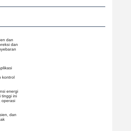
en dan 
reksi dan 
nyebaran 
likasi 
kontrol 
si energi 
inggi ini 
operasi 
ien, dan 
ak 