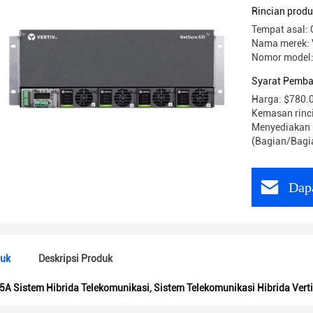
Rincian prod
Tempat asal:
Nama merek: 
Nomor model:
Syarat Pemba
Harga: $780.0
Kemasan rinci
Menyediakan 
(Bagian/Bagia
Dap
duk
Deskripsi Produk
5A Sistem Hibrida Telekomunikasi
,
Sistem Telekomunikasi Hibrida Vert