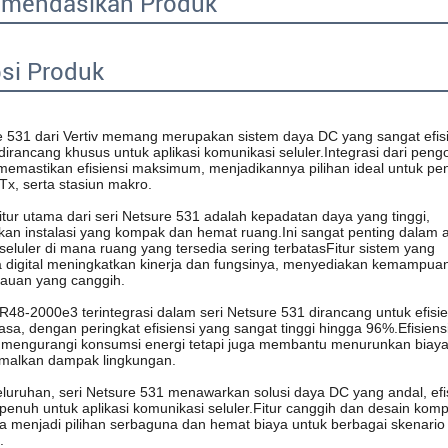
mendasikan Produk
psi Produk
e 531 dari Vertiv memang merupakan sistem daya DC yang sangat efisi
dirancang khusus untuk aplikasi komunikasi seluler.Integrasi dari pengo
memastikan efisiensi maksimum, menjadikannya pilihan ideal untuk pe
x, serta stasiun makro.
itur utama dari seri Netsure 531 adalah kepadatan daya yang tinggi, 
n instalasi yang kompak dan hemat ruang.Ini sangat penting dalam ap
seluler di mana ruang yang tersedia sering terbatasFitur sistem yang 
digital meningkatkan kinerja dan fungsinya, menyediakan kemampuan 
auan yang canggih.
R48-2000e3 terintegrasi dalam seri Netsure 531 dirancang untuk efisien
asa, dengan peringkat efisiensi yang sangat tinggi hingga 96%.Efisiensi t
 mengurangi konsumsi energi tetapi juga membantu menurunkan biaya 
malkan dampak lingkungan.
luruhan, seri Netsure 531 menawarkan solusi daya DC yang andal, efis
i penuh untuk aplikasi komunikasi seluler.Fitur canggih dan desain komp
menjadi pilihan serbaguna dan hemat biaya untuk berbagai skenario 
.