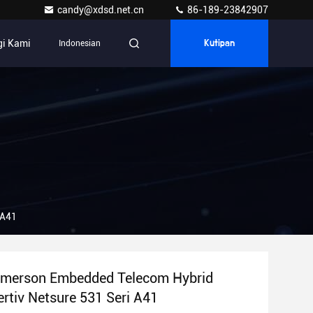
candy@xdsd.net.cn
86-189-23842907
i Kami
Indonesian
Kutipan
 A41
Emerson Embedded Telecom Hybrid
rtiv Netsure 531 Seri A41