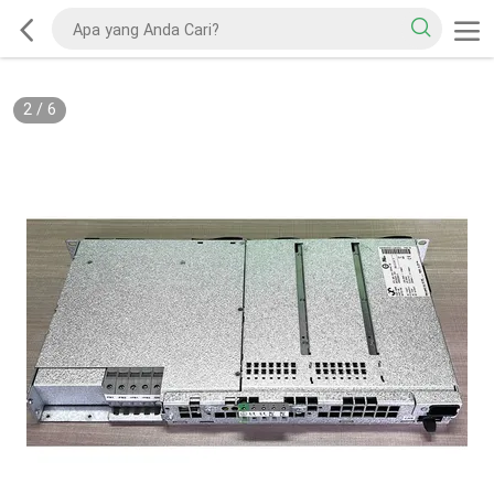
2
/
6