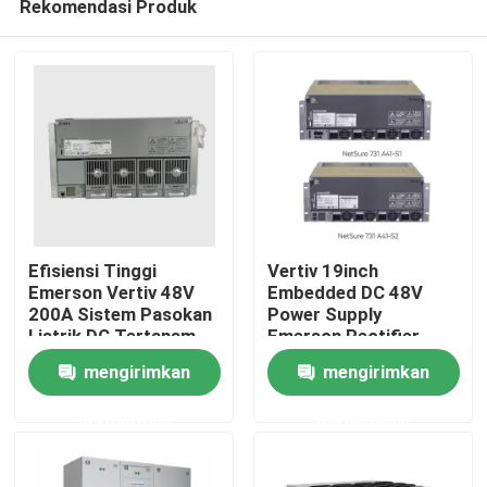
Rekomendasi Produk
Efisiensi Tinggi
Vertiv 19inch
Emerson Vertiv 48V
Embedded DC 48V
200A Sistem Pasokan
Power Supply
Listrik DC Tertanam
Emerson Rectifier
Rumah
Netsure 701 A41 -S1-
System Netsure 731
mengirimkan
mengirimkan
S5 -S6 -S8 -S3 -S10
A41 dengan Telecom
Power R48-3000e3
Produk
permintaan
permintaan
Rectif
Video