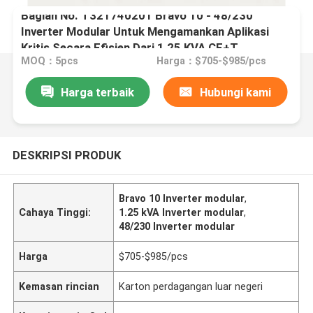
Bagian No. T321740201 Bravo 10 - 48/230
Inverter Modular Untuk Mengamankan Aplikasi
Kritis Secara Efisien Dari 1,25 KVA CE+T
MOQ：5pcs
Harga：$705-$985/pcs
Harga terbaik
Hubungi kami
DESKRIPSI PRODUK
Bravo 10 Inverter modular
,
Cahaya Tinggi:
1.25 kVA Inverter modular
,
48/230 Inverter modular
Harga
$705-$985/pcs
Kemasan rincian
Karton perdagangan luar negeri