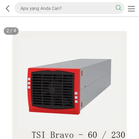
2
/
4