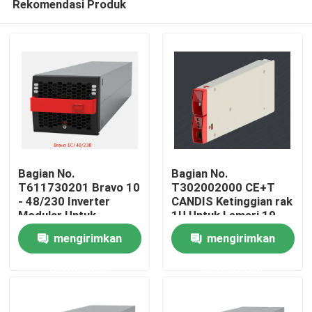
Rekomendasi Produk
Bagian No.
Bagian No.
T611730201 Bravo 10
T302002000 CE+T
- 48/230 Inverter
CANDIS Ketinggian rak
Modular Untuk
1U Untuk Lemari 19
Rumah
Mengamankan Aplikasi
Inch
mengirimkan
mengirimkan
Kritis Secara Efisien
Dari 1,25 KVA CE+T
Produk
permintaan
permintaan
Video