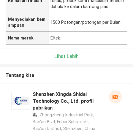
Kemasan rincian
rusak, produk kami masukkan terlebih
dahulu ke dalam kantong plas
Menyediakan kem
1500 Potongan/potongan per Bulan
ampuan
Nama merek
Eltek
Lihat Lebih
Tentang kita
Shenzhen Xingda Shidai
Technology Co., Ltd. profil
pabrikan
Zhongzheng Industrial Park,
Bao’an Blvd, Fuhai Substreet,
Bao’an District, Shenzhen, China