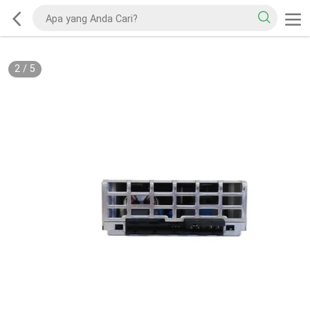
2
/
5