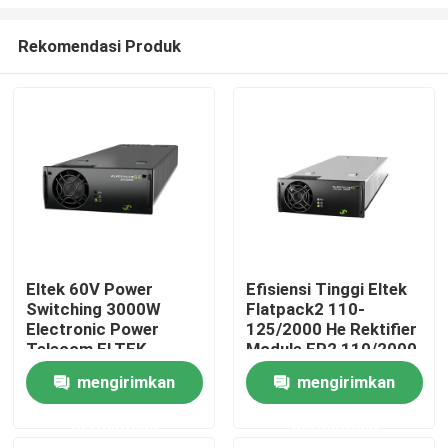
Rekomendasi Produk
Eltek 60V Power
Efisiensi Tinggi Eltek
Switching 3000W
Flatpack2 110-
Rumah
Electronic Power
125/2000 He Rektifier
Telecom ELTEK
Module FP2 110/2000
Flatpack2 60/3000
HE WOR Bagian No.
Produk
mengirimkan
mengirimkan
SHE Rectifier Module
241115.805
241119.706
permintaan
permintaan
Video