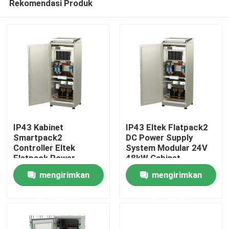
Rekomendasi Produk
IP43 Kabinet
IP43 Eltek Flatpack2
Smartpack2
DC Power Supply
Controller Eltek
System Modular 24V
Flatpack Power
48kW Cabinet
Rumah
System 24/1800 HE
mengirimkan
mengirimkan
Rektifier
Tentang kita
permintaan
permintaan
Kontak