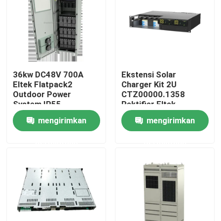
Produk
video
36kw DC48V 700A
Ekstensi Solar
Eltek Flatpack2
Charger Kit 2U
kabinet telekomunikasi luar ruangan
Outdoor Power
CTZ00000.1358
System IP55
Rektifier Eltek
CTO31240.
Flatpack Power
mengirimkan
mengirimkan
Kabinet Peralatan Telekomunikasi
System
permintaan
permintaan
Kabinet baterai telekomunikasi
Kabinet Rack Server Jaringan
Sistem Daya DC Telekomunikasi