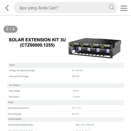
2
/
6