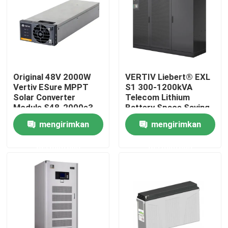
Produk
video
Original 48V 2000W
VERTIV Liebert® EXL
Vertiv ESure MPPT
S1 300-1200kVA
kabinet telekomunikasi luar ruangan
Solar Converter
Telecom Lithium
Module S48-2000e3
Battery Space Saving
Design
mengirimkan
mengirimkan
Kabinet Peralatan Telekomunikasi
permintaan
permintaan
Kabinet baterai telekomunikasi
Kabinet Rack Server Jaringan
Sistem Daya DC Telekomunikasi