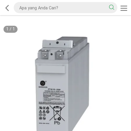
1
/
1