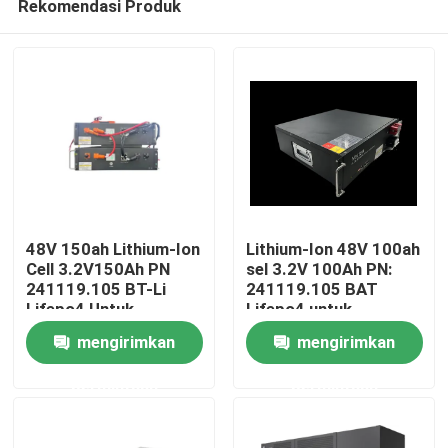
Rekomendasi Produk
48V 150ah Lithium-Ion
Lithium-Ion 48V 100ah
Cell 3.2V150Ah PN
sel 3.2V 100Ah PN:
241119.105 BT-Li
241119.105 BAT
Lifepo4 Untuk
Lifepo4 untuk
Rumah
Komunikasi Jaringan
komunikasi jaringan
mengirimkan
mengirimkan
yang Didukung Secara
yang didukung secara
Paralel
paralel
Tentang kita
permintaan
permintaan
Kontak